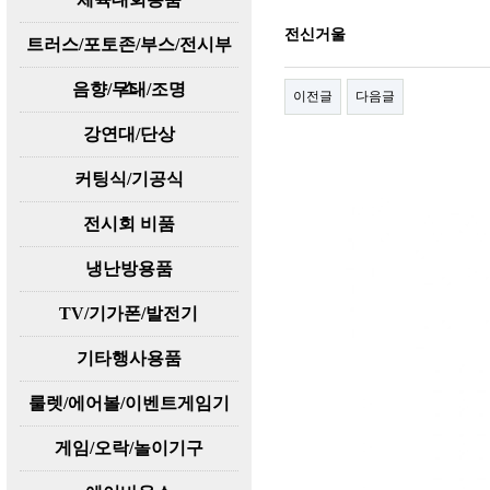
전신거울
트러스/포토존/부스/전시부
스
음향/무대/조명
이전글
다음글
강연대/단상
커팅식/기공식
전시회 비품
냉난방용품
TV/기가폰/발전기
기타행사용품
룰렛/에어볼/이벤트게임기
게임/오락/놀이기구