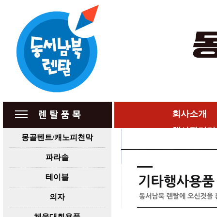
회사소개
행사갤러리
몽골텐트/캐노피천막
파라솔
테이블
의자
체육대회용품