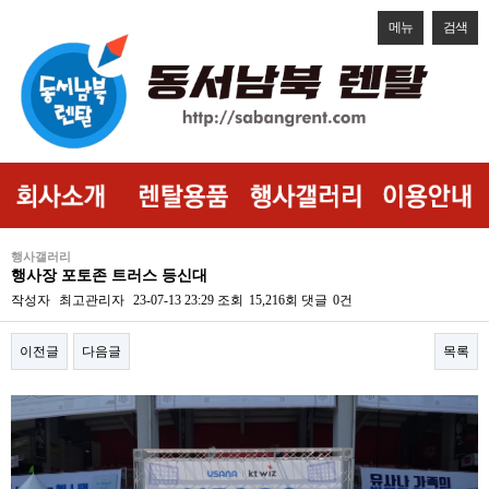
메뉴
검색
행사갤러리
행사장 포토존 트러스 등신대
작성자
최고관리자
23-07-13 23:29
조회
15,216회
댓글
0건
이전글
다음글
목록
본문