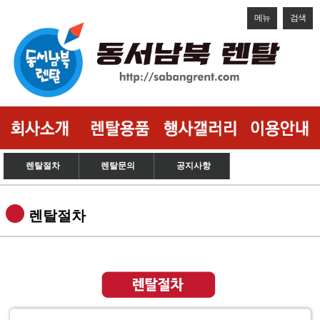
메뉴
검색
렌탈절차
렌탈문의
공지사항
렌탈절차