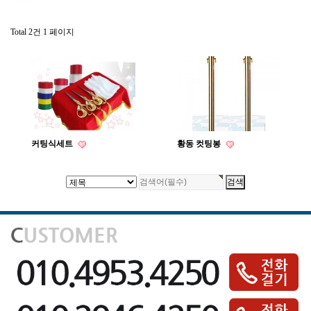
Total 2건
1 페이지
커팅식세트
황동 컷팅봉