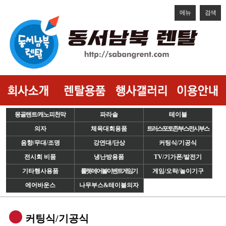
메뉴
검색
몽골텐트/캐노피천막
파라솔
테이블
의자
체육대회용품
트러스/포토존/부스/전시부스
음향/무대/조명
강연대/단상
커팅식/기공식
전시회 비품
냉난방용품
TV/기가폰/발전기
기타행사용품
룰렛/에어볼/이벤트게임기
게임/오락/놀이기구
에어바운스
나무부스&테이블의자
커팅식/기공식