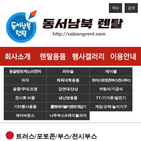
메뉴
검색
몽골텐트/캐노피천막
파라솔
테이블
의자
체육대회용품
트러스/포토존/부스/전시부스
음향/무대/조명
강연대/단상
커팅식/기공식
전시회 비품
냉난방용품
TV/기가폰/발전기
기타행사용품
룰렛/에어볼/이벤트게임기
게임/오락/놀이기구
에어바운스
나무부스&테이블의자
트러스/포토존/부스/전시부스