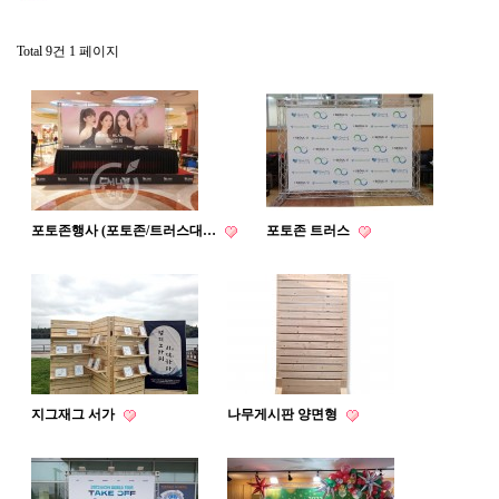
Total 9건
1 페이지
포토존행사 (포토존/트러스대…
포토존 트러스
지그재그 서가
나무게시판 양면형