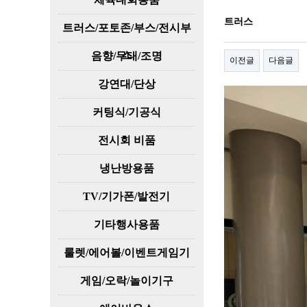
트러스
트러스/포토존/부스/전시부
스
음향/무대/조명
이전글
다음글
강연대/단상
커팅식/기공식
전시회 비품
냉난방용품
TV/기가폰/발전기
기타행사용품
룰렛/에어볼/이벤트게임기
게임/오락/놀이기구