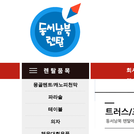
회
행
몽골텐트/캐노피천막
파라솔
테이블
의자
체육대회용품