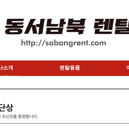
사소개
렌탈용품
사갤러리