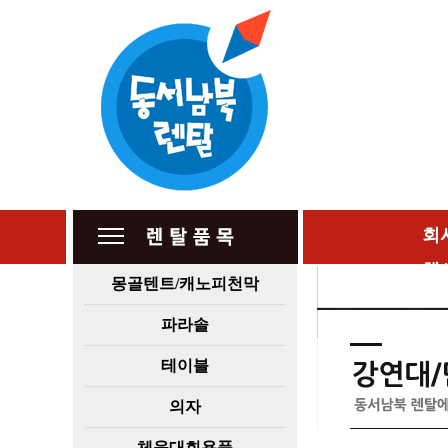
회
행
몽골텐트/캐노피천막
파라솔
테이블
의자
체육대회용품