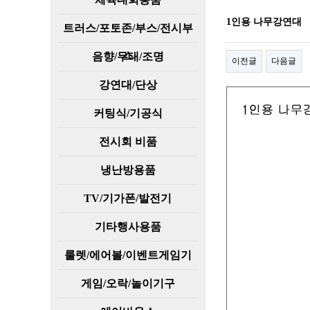
1인용 나무강연대
트러스/포토존/부스/전시부
스
음향/무대/조명
이전글
다음글
강연대/단상
커팅식/기공식
전시회 비품
냉난방용품
TV/기가폰/발전기
기타행사용품
룰렛/에어볼/이벤트게임기
게임/오락/놀이기구