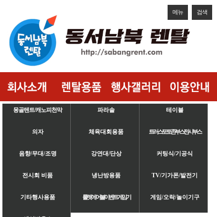
메뉴
검색
몽골텐트/캐노피천막
파라솔
테이블
의자
체육대회용품
트러스/포토존/부스/전시부스
음향/무대/조명
강연대/단상
커팅식/기공식
전시회 비품
냉난방용품
TV/기가폰/발전기
기타행사용품
룰렛/에어볼/이벤트게임기
게임/오락/놀이기구