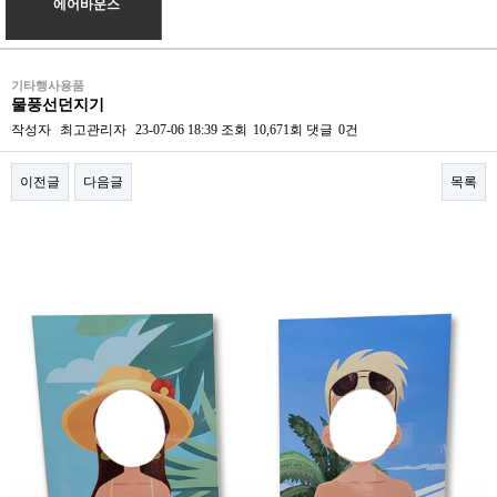
에어바운스
기타행사용품
물풍선던지기
작성자
최고관리자
23-07-06 18:39
조회
10,671회
댓글
0건
이전글
다음글
목록
본문