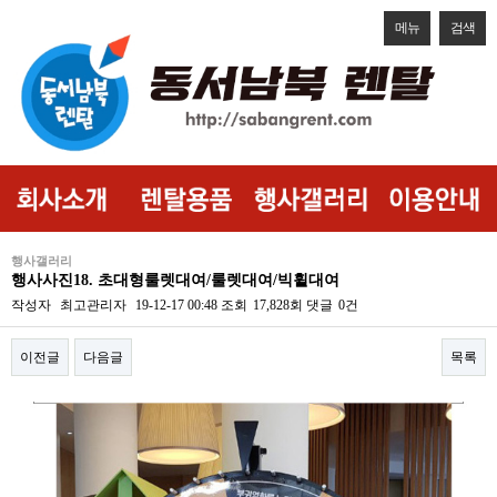
메뉴
검색
행사갤러리
행사사진18. 초대형룰렛대여/룰렛대여/빅휠대여
작성자
최고관리자
19-12-17 00:48
조회
17,828회
댓글
0건
이전글
다음글
목록
본문