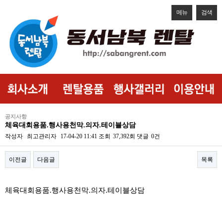
메뉴
검색
공지사항
체육대회용품.행사용천막.의자.테이블상담
작성자
최고관리자
17-04-20 11:41
조회
37,392회
댓글
0건
이전글
다음글
목록
본문
체육대회용품.행사용천막.의자.테이블상담