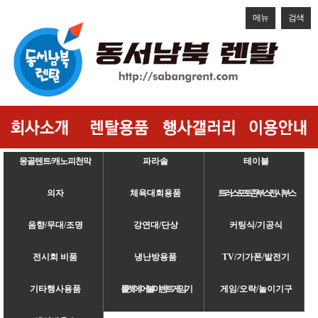
메뉴
검색
몽골텐트/캐노피천막
파라솔
테이블
의자
체육대회용품
트러스/포토존/부스/전시부스
음향/무대/조명
강연대/단상
커팅식/기공식
전시회 비품
냉난방용품
TV/기가폰/발전기
기타행사용품
룰렛/에어볼/이벤트게임기
게임/오락/놀이기구